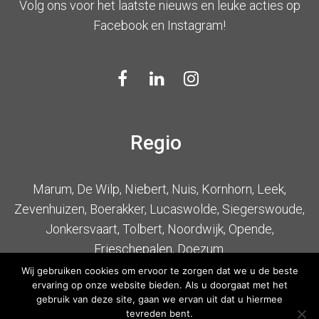
Volg ons voor het laatste nieuws en leuke acties op
Facebook en Instagram!
Regio
Marum, De Wilp, Niebert, Nuis, Kornhorn, Leek,
Zevenhuizen, Boerakker, Lucaswolde, Siegerswoude,
Jonkersvaart, Tolbert, Noordwijk, Opende,
Frieschepalen, Doezum.
Wij gebruiken cookies om ervoor te zorgen dat we u de beste
ervaring op onze website bieden. Als u doorgaat met het
gebruik van deze site, gaan we ervan uit dat u hiermee
tevreden bent.
Copyright 2018 Project -
Algemene Voorwaarden
-
Privacy Verklaring
-