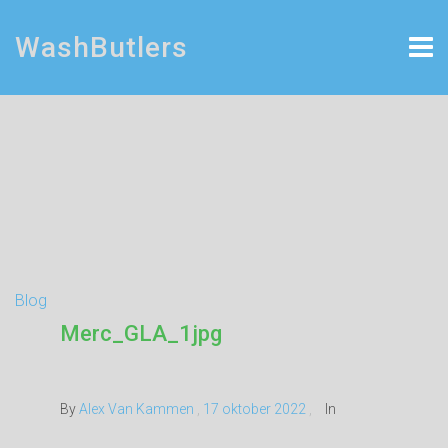
WashButlers
Blog
Merc_GLA_1jpg
By
Alex Van Kammen
,
17 oktober 2022
,
In