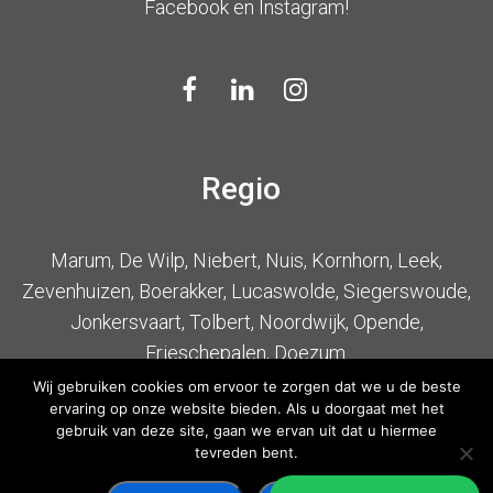
Facebook en Instagram!
Regio
Marum, De Wilp, Niebert, Nuis, Kornhorn, Leek,
Zevenhuizen, Boerakker, Lucaswolde, Siegerswoude,
Jonkersvaart, Tolbert, Noordwijk, Opende,
Frieschepalen, Doezum.
Wij gebruiken cookies om ervoor te zorgen dat we u de beste
ervaring op onze website bieden. Als u doorgaat met het
gebruik van deze site, gaan we ervan uit dat u hiermee
tevreden bent.
Copyright 2018 Project -
Algemene Voorwaarden
-
Privacy Verklaring
-
Sitemap
-
Webdesign
Lex Blomsma
-
Carwash-Marketing.nl