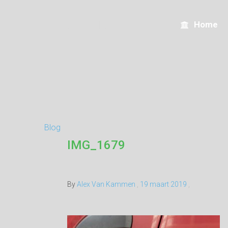
WashButlers
Home
Blog
IMG_1679
By
Alex Van Kammen
,
19 maart 2019
,