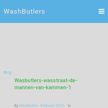
WashButlers
Blog
Wasbutlers-wasstraat-de-
mannen-van-kammen-1
By
Washbutlers
,
8 februari 2019
,
In