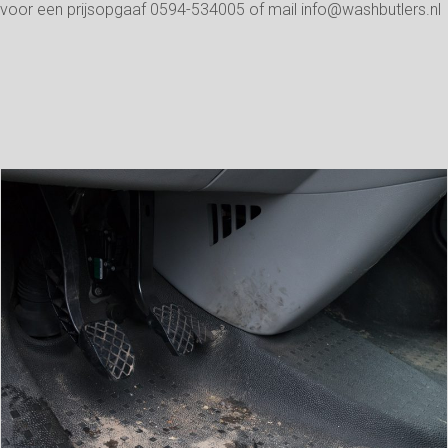
voor een prijsopgaaf 0594-534005 of mail info@washbutlers.nl