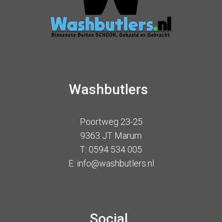
Washbutlers
Poortweg 23-25
9363 JT Marum
T: 0594 534 005
E: info@washbutlers.nl
Social